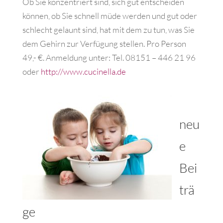
Ob Sie konzentriert sind, sich gut entscheiden
können, ob Sie schnell müde werden und gut oder
schlecht
gelaunt sind, hat mit dem zu tun, was Sie
dem Gehirn zur Verfügung stellen.
Pro Person
49,- €. Anmeldung unter: Tel. 08151 – 446 21 96
oder
http://www.cucinella.de
neu
e
Bei
trä
ge