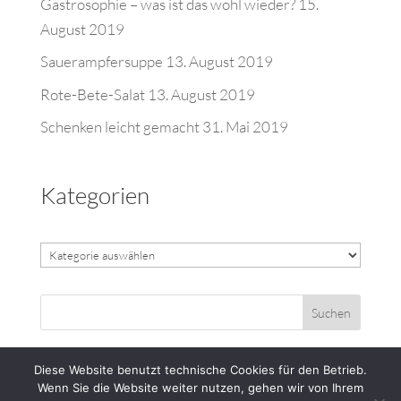
Gastrosophie – was ist das wohl wieder?
15.
August 2019
Sauerampfersuppe
13. August 2019
Rote-Bete-Salat
13. August 2019
Schenken leicht gemacht
31. Mai 2019
Kategorien
Kategorien
Diese Website benutzt technische Cookies für den Betrieb.
Wenn Sie die Website weiter nutzen, gehen wir von Ihrem